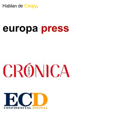
Hablan de
Cinpy
.